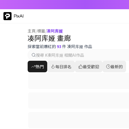
PixAI
主頁
/
標籤
/
凑阿库娅
凑阿库娅 畫廊
探索當前爆紅的
93
件 凑阿库娅 作品
熱門
每日排名
最受歡迎
最新的