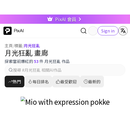
PixAI 會員
PixAI
Sign in
主頁
/
標籤
/
月光狂亂
月光狂亂 畫廊
探索當前爆紅的
53
件 月光狂亂 作品
熱門
每日排名
最受歡迎
最新的