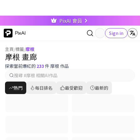
PixAI 會員
PixAI
Sign in
主頁
/
標籤
/
摩根
摩根 畫廊
探索當前爆紅的
233
件 摩根 作品
熱門
每日排名
最受歡迎
最新的