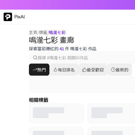
PixAI
主頁
/
標籤
/
鳴瀧七彩
鳴瀧七彩 畫廊
探索當前爆紅的
41
件 鳴瀧七彩 作品
熱門
每日排名
最受歡迎
最新的
相關標籤