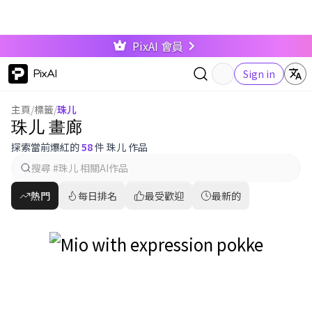
PixAI 會員
PixAI
Sign in
主頁
/
標籤
/
珠儿
珠儿 畫廊
探索當前爆紅的
58
件 珠儿 作品
熱門
每日排名
最受歡迎
最新的