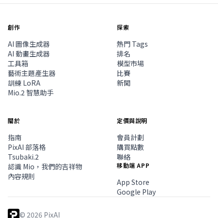
創作
探索
AI 圖像生成器
熱門 Tags
AI 動畫生成器
排名
工具箱
模型市場
藝術主題產生器
比賽
訓練 LoRA
新聞
Mio.2 智慧助手
關於
定價與說明
指南
會員計劃
PixAI 部落格
購買點數
Tsubaki.2
聯絡
移動端 APP
認識 Mio，我們的吉祥物
內容規則
App Store
Google Play
©
2026
PixAI