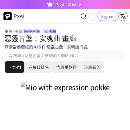
PixAI 會員
PixAI
Sign in
主頁
/
標籤
/
惡靈古堡：安魂曲
惡靈古堡：安魂曲 畫廊
探索當前爆紅的
475
件 惡靈古堡：安魂曲 作品
熱門
每日排名
最受歡迎
最新的