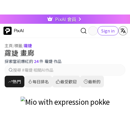
PixAI 會員
PixAI
Sign in
主頁
/
標籤
/
蘿婕
蘿婕 畫廊
探索當前爆紅的
24
件 蘿婕 作品
熱門
每日排名
最受歡迎
最新的