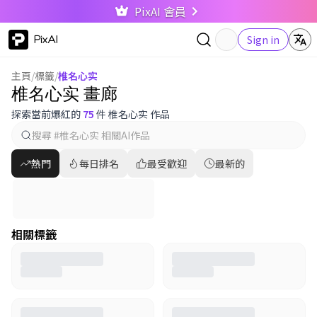
PixAI 會員
PixAI
Sign in
主頁
/
標籤
/
椎名心实
椎名心实 畫廊
探索當前爆紅的
75
件 椎名心实 作品
熱門
每日排名
最受歡迎
最新的
相關標籤