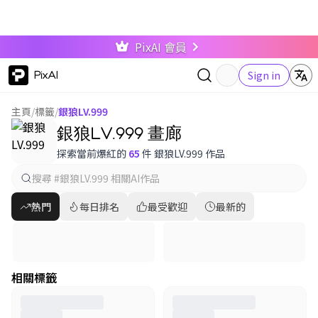
PixAI 會員
PixAI
Sign in
主頁
/
標籤
/
銀狼LV.999
銀狼LV.999 畫廊
探索當前爆紅的
65
件 銀狼LV.999 作品
熱門
每日排名
最受歡迎
最新的
相關標籤