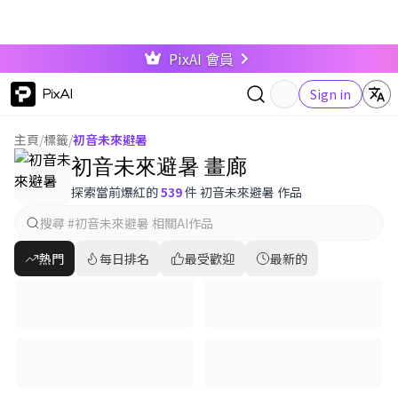
PixAI 會員
PixAI
Sign in
主頁
/
標籤
/
初音未來避暑
初音未來避暑 畫廊
探索當前爆紅的
539
件 初音未來避暑 作品
熱門
每日排名
最受歡迎
最新的