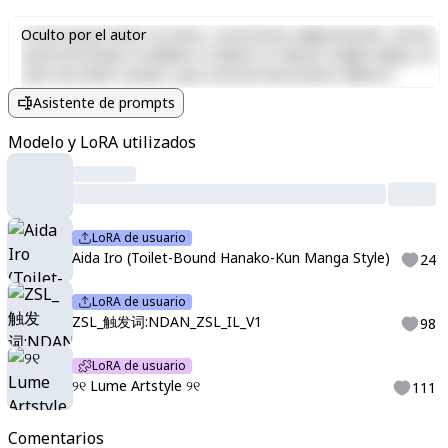
Lorem ipsum dolor sit amet, consectetur adipiscing elit, sed do
Oculto por el autor
eiusmod tempor incididunt ut labore et dolore magna aliqua. Ut
enim ad minim veniam, quis nostrud exercitation ullamco
laboris nisi ut aliquip ex ea commodo consequat. Duis aute irure
Asistente de prompts
dolor in reprehenderit in voluptate velit esse cillum dolore eu
fugiat nulla pariatur. Excepteur sint occaecat cupidatat non
Modelo y LoRA utilizados
proident, sunt in culpa qui officia deserunt mollit anim id est
laborum.
LoRA de usuario
Aida Iro (Toilet-Bound Hanako-Kun Manga Style)
24
LoRA de usuario
ZSL_触发词:NDAN_ZSL_IL_V1
98
LoRA de usuario
୨୧ Lume Artstyle ୨୧
111
Comentarios