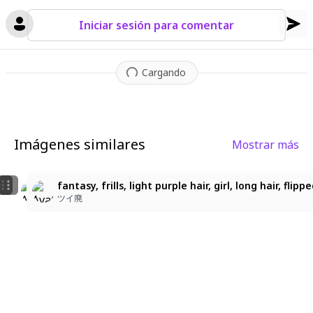
Iniciar sesión para comentar
Cargando
Imágenes similares
Mostrar más
2
3
masterpiece,best quality,high quality,A girl,with a 
fantasy, frills, light purple hair, girl, long hair, fl
豆腐
cid-02
ツイ廃