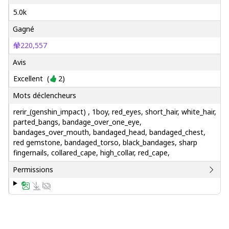
5.0k
Gagné
220,557
Avis
Excellent
(
2
)
Mots déclencheurs
rerir_(genshin_impact) , 1boy, red_eyes, short_hair, white_hair,
parted_bangs, bandage_over_one_eye,
bandages_over_mouth, bandaged_head, bandaged_chest,
red gemstone, bandaged_torso, black_bandages, sharp
fingernails, collared_cape, high_collar, red_cape,
Permissions