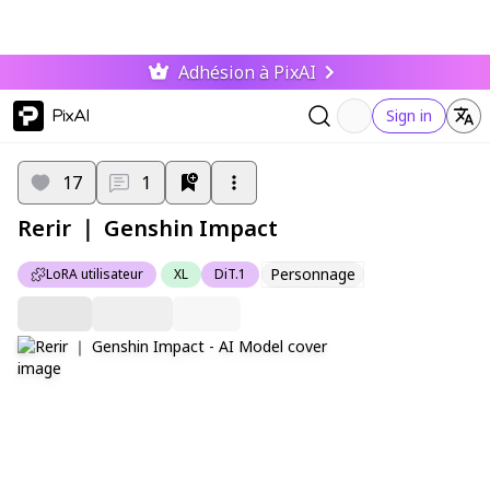
Adhésion à PixAI
PixAI
Sign in
17
1
Rerir ｜ Genshin Impact
Personnage
LoRA utilisateur
XL
DiT.1