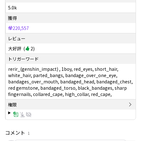
5.0k
獲得
220,557
レビュー
大好評
(
2
)
トリガーワード
rerir_(genshin_impact) , 1boy, red_eyes, short_hair,
white_hair, parted_bangs, bandage_over_one_eye,
bandages_over_mouth, bandaged_head, bandaged_chest,
red gemstone, bandaged_torso, black_bandages, sharp
fingernails, collared_cape, high_collar, red_cape,
権限
コメント
1