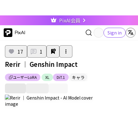
PixAI会員
PixAI
Sign in
17
1
Rerir ｜ Genshin Impact
キャラ
ユーザーLoRA
XL
DiT.1