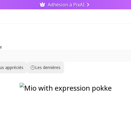
Adhésion à PixAI
ce
lus appréciés
Les dernières