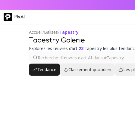
PixAI
Accueil
/
Balises
/
Tapestry
Tapestry Galerie
Explorez les œuvres d’art
23
Tapestry les plus tendan
Tendance
Classement quotidien
Les p