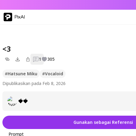
PixAI
<3
1
305
#
Hatsune Miku
#
Vocaloid
Dipublikasikan pada Feb 8, 2026
🍓🍓
Gunakan sebagai Referensi
Prompt