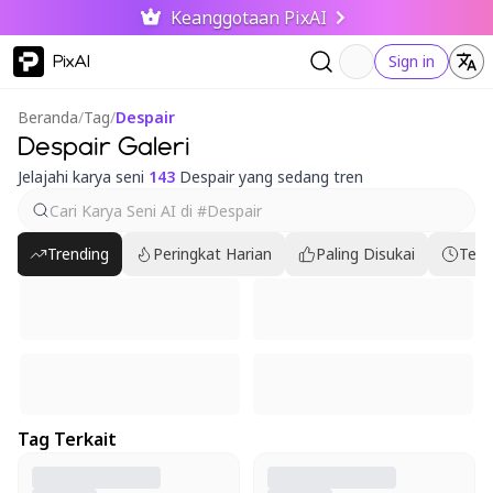
Keanggotaan PixAI
PixAI
Sign in
Beranda
/
Tag
/
Despair
Despair Galeri
Jelajahi karya seni
143
Despair yang sedang tren
Trending
Peringkat Harian
Paling Disukai
Terb
Tag Terkait