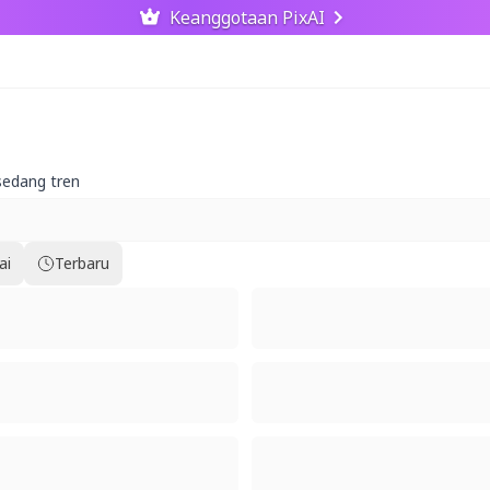
Keanggotaan PixAI
sedang tren
ai
Terbaru