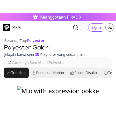
Keanggotaan PixAI
PixAI
Sign in
Beranda
/
Tag
/
Polyester
Polyester Galeri
Jelajahi karya seni
35
Polyester yang sedang tren
Trending
Peringkat Harian
Paling Disukai
Terb