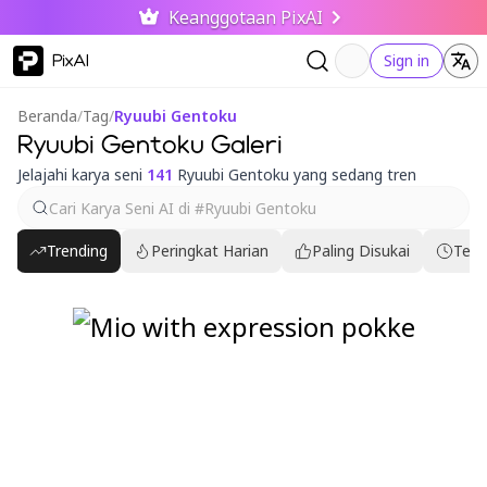
Keanggotaan PixAI
PixAI
Sign in
Beranda
/
Tag
/
Ryuubi Gentoku
Ryuubi Gentoku Galeri
Jelajahi karya seni
141
Ryuubi Gentoku yang sedang tren
Trending
Peringkat Harian
Paling Disukai
Terb