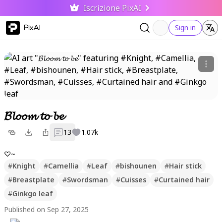
Iscrizione PixAI
PixAI
Sign in
𝓑𝓵𝓸𝓸𝓶 𝓽𝓸 𝓫𝓮
13
1.07k
♡~
#
Knight
#
Camellia
#
Leaf
#
bishounen
#
Hair stick
#
Breastplate
#
Swordsman
#
Cuisses
#
Curtained hair
#
Ginkgo leaf
Published on Sep 27, 2025