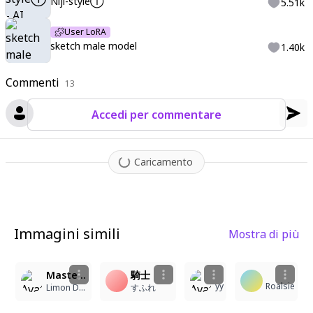
Niji-style①
5.51k
User LoRA
sketch male model
1.40k
Commenti
13
Accedi per commentare
Caricamento
Immagini simili
Mostra di più
3
1
2
Masterpiece, ultra-detailed, intricate details, luminous, delicate rendering, high quality; a handsome, attractive man with shoulder-length wavy black hair and brown eyes, bearing multiple facial scars and a dark complexion; wearing black knight's armor with a red cape draped over his shoulders; wearing a scowling, annoyed expression while holding a silver sword, set against a forest background; long eyelashes, 8K, semi-realistic, bold painterly brushstrokes, soft and creamy blending, cross-hatched etching lines, textured digital painting, expressive gestural strokes, high sharpness, controlled lighting, detailed finish, delicate linework, painterly shading.
騎士
yy
Roalsie
Limon Dulce
すふれ