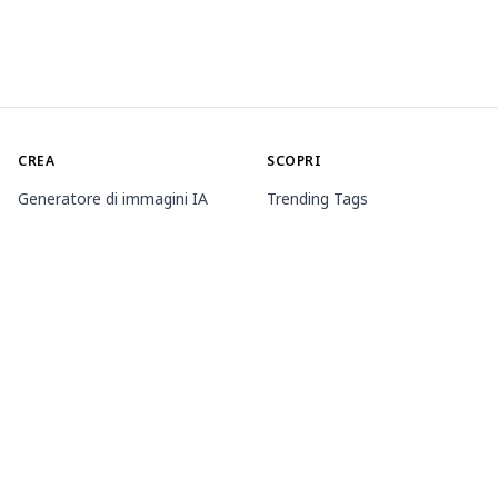
CREA
SCOPRI
Generatore di immagini IA
Trending Tags
Generatore di animazioni IA
Classifica
Toolbox
Market dei modelli
Generatori tematici
Contest
Allena LoRA
Notizia
Agente Mio.2
INFORMAZIONI
PREZZI E ASSISTENZA
Guide
Appartenenza
Come utilizzare PixAI
Pacchetti di crediti
Tsubaki.2
Contatto
APP MOBILE
Scopri Mio