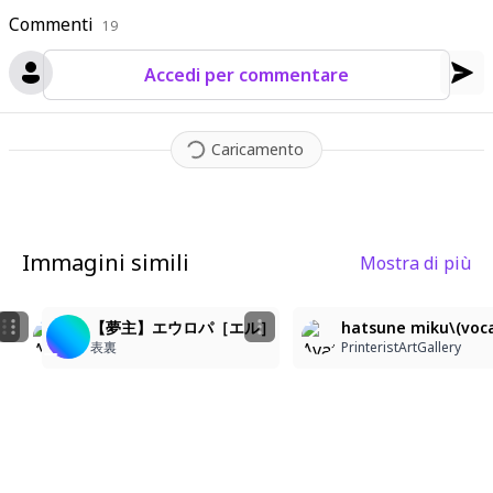
Commenti
19
Accedi per commentare
Caricamento
Immagini simili
Mostra di più
1
1
7
1
1
1girl, solo, long hair, looking at viewer, smile, simp
【夢主】エウロパ［エル］
hatsune miku\(vocalo
zeta-888
bene
表裏
PrinteristArtGallery