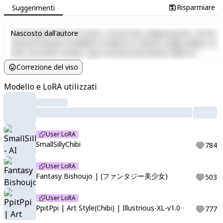
Risparmiare
Suggerimenti
Lorem ipsum dolor sit amet, consectetur adipiscing elit, sed do
Nascosto dall'autore
eiusmod tempor incididunt ut labore et dolore magna aliqua. Ut
enim ad minim veniam, quis nostrud exercitation ullamco
laboris nisi ut aliquip ex ea commodo consequat. Duis aute irure
Correzione del viso
dolor in reprehenderit in voluptate velit esse cillum dolore eu
fugiat nulla pariatur. Excepteur sint occaecat cupidatat non
Modello e LoRA utilizzati
proident, sunt in culpa qui officia deserunt mollit anim id est
laborum.
User LoRA
SmallSillyChibi
784
User LoRA
Fantasy Bishoujo | (ファンタジー美少女)
503
User LoRA
PpitPpi | Art Style(Chibi) | Illustrious-XL-v1.0
777