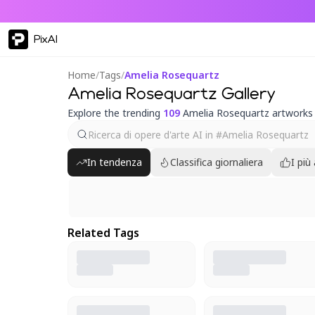
PixAI
Home
/
Tags
/
Amelia Rosequartz
Amelia Rosequartz Gallery
Explore the trending
109
Amelia Rosequartz artworks
In tendenza
Classifica giornaliera
I più
Related Tags