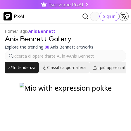
Iscrizione PixAI
PixAI
Sign in
Home
/
Tags
/
Anis Bennett
Anis Bennett Gallery
Explore the trending
88
Anis Bennett artworks
In tendenza
Classifica giornaliera
I più apprezzati