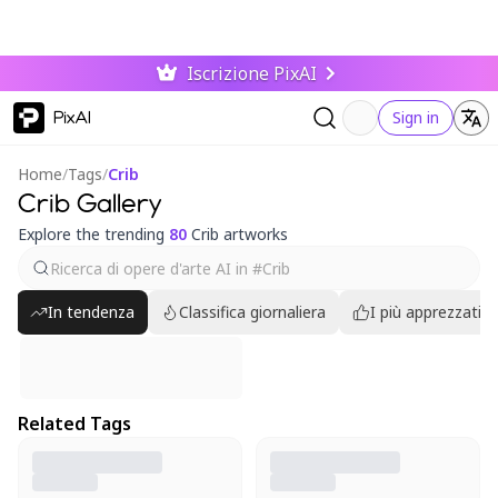
Iscrizione PixAI
PixAI
Sign in
Home
/
Tags
/
Crib
Crib Gallery
Explore the trending
80
Crib artworks
In tendenza
Classifica giornaliera
I più apprezzati
Related Tags