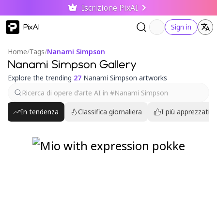
Iscrizione PixAI
PixAI
Sign in
Home
/
Tags
/
Nanami Simpson
Nanami Simpson Gallery
Explore the trending
27
Nanami Simpson artworks
In tendenza
Classifica giornaliera
I più apprezzati