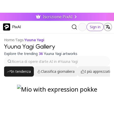
Iscrizione PixAI
PixAI
Sign in
Home
/
Tags
/
Yuuna Yagi
Yuuna Yagi Gallery
Explore the trending
36
Yuuna Yagi artworks
In tendenza
Classifica giornaliera
I più apprezzati