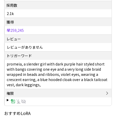
採用数
2.1k
獲得
259,245
レビュー
レビューがありません
トリガーワード
promeia, a slender girl with dark purple hair styled short
with bangs covering one eye and a very long side braid
wrapped in beads and ribbons, violet eyes, wearing a
crescent earring, a blue hooded cloak over a black tailcoat
vest, dark leggings,
権限
おすすめLoRA