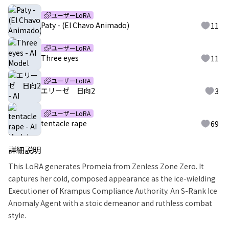
ユーザーLoRA
Paty - (El Chavo Animado)
11
ユーザーLoRA
Three eyes
11
ユーザーLoRA
エリーゼ 日向2
3
ユーザーLoRA
tentacle rape
69
詳細説明
This LoRA generates Promeia from Zenless Zone Zero. It
captures her cold, composed appearance as the ice-wielding
Executioner of Krampus Compliance Authority. An S-Rank Ice
Anomaly Agent with a stoic demeanor and ruthless combat
style.