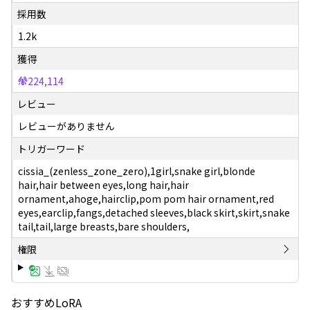
採用数
1.2k
獲得
224,114
レビュー
レビューがありません
トリガーワード
cissia_(zenless_zone_zero),1girl,snake girl,blonde
hair,hair between eyes,long hair,hair
ornament,ahoge,hairclip,pom pom hair ornament,red
eyes,earclip,fangs,detached sleeves,black skirt,skirt,snake
tail,tail,large breasts,bare shoulders,
権限
おすすめLoRA