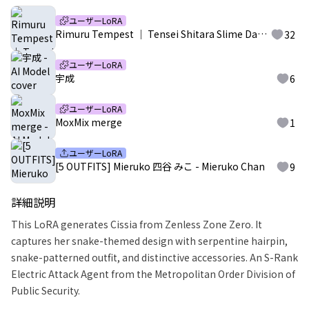
ユーザーLoRA
Rimuru Tempest ｜ Tensei Shitara Slime Datta Ken ｜ DiT2
32
ユーザーLoRA
宇成
6
ユーザーLoRA
MoxMix merge
1
ユーザーLoRA
[5 OUTFITS] Mieruko 四谷 みこ - Mieruko Chan
9
詳細説明
This LoRA generates Cissia from Zenless Zone Zero. It
captures her snake-themed design with serpentine hairpin,
snake-patterned outfit, and distinctive accessories. An S-Rank
Electric Attack Agent from the Metropolitan Order Division of
Public Security.