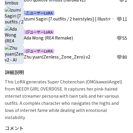
2
ユーザーLoRA
Izumi Sagiri [7 outfits / 2 hairstyles] | Illustrious | Eromanga-sensei
11
ユーザーLoRA
Ada Wong (RE4 Remake)
55
ユーザーLoRA
Zhu yuan(Zenless_Zone_Zero) v2
80
詳細説明
This LoRA generates Super Chotenchan (OMGkawaiiAngel)
from NEEDY GIRL OVERDOSE. It captures her pink-haired
internet streamer persona with twin tails and her various
outfits. A complex character who navigates the highs and
lows of internet fame while dealing with emotional
instability.
コメント