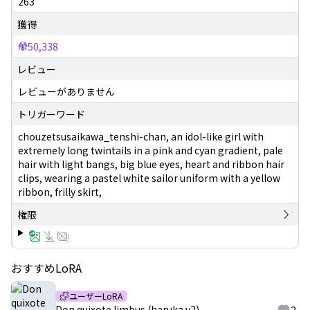
263
獲得
50,338
レビュー
レビューがありません
トリガーワード
chouzetsusaikawa_tenshi-chan, an idol-like girl with
extremely long twintails in a pink and cyan gradient, pale
hair with light bangs, big blue eyes, heart and ribbon hair
clips, wearing a pastel white sailor uniform with a yellow
ribbon, frilly skirt,
権限
おすすめLoRA
ユーザーLoRA
Don quixote limbus (haruka v2)