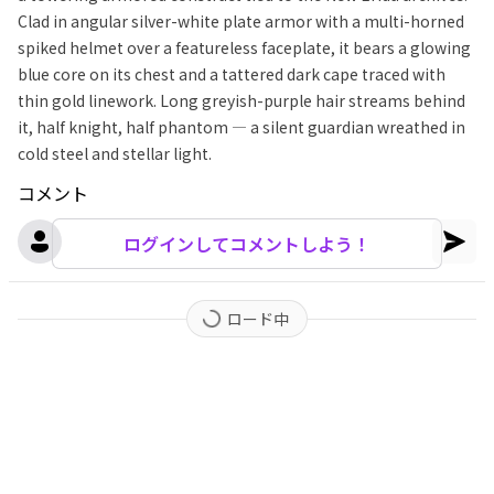
Clad in angular silver-white plate armor with a multi-horned
spiked helmet over a featureless faceplate, it bears a glowing
blue core on its chest and a tattered dark cape traced with
thin gold linework. Long greyish-purple hair streams behind
it, half knight, half phantom — a silent guardian wreathed in
cold steel and stellar light.
コメント
ログインしてコメントしよう！
ロード中