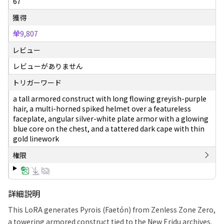
67
獲得
9,807
レビュー
レビューがありません
トリガーワード
a tall armored construct with long flowing greyish-purple
hair, a multi-horned spiked helmet over a featureless
faceplate, angular silver-white plate armor with a glowing
blue core on the chest, and a tattered dark cape with thin
gold linework
権限
詳細説明
This LoRA generates Pyrois (Faetón) from Zenless Zone Zero,
a towering armored construct tied to the New Eridu archives.