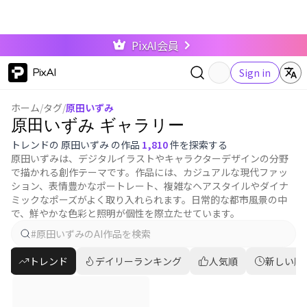
PixAI会員
PixAI
Sign in
ホーム
/
タグ
/
原田いずみ
原田いずみ ギャラリー
トレンドの 原田いずみ の作品
1,810
件を探索する
原田いずみは、デジタルイラストやキャラクターデザインの分野
で描かれる創作テーマです。作品には、カジュアルな現代ファッ
ション、表情豊かなポートレート、複雑なヘアスタイルやダイナ
ミックなポーズがよく取り入れられます。日常的な都市風景の中
で、鮮やかな色彩と照明が個性を際立たせています。
トレンド
デイリーランキング
人気順
新しい順