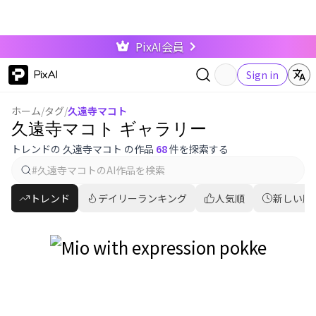
PixAI会員
PixAI
Sign in
ホーム
/
タグ
/
久遠寺マコト
久遠寺マコト ギャラリー
トレンドの 久遠寺マコト の作品
68
件を探索する
トレンド
デイリーランキング
人気順
新しい順