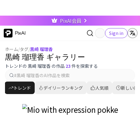
PixAI会員
PixAI
Sign in
ホーム
/
タグ
/
黒崎 瑠理香
黒崎 瑠理香 ギャラリー
トレンドの 黒崎 瑠理香 の作品
23
件を探索する
トレンド
デイリーランキング
人気順
新しい順