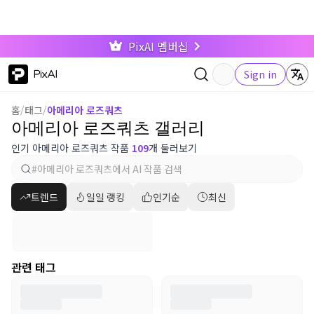
PixAI 멤버십
PixAI
Sign in
홈
/
태그
/
아메리아 로즈쿼츠
아메리아 로즈쿼츠 갤러리
인기 아메리아 로즈쿼츠 작품
109
개 둘러보기
트렌드
일일 랭킹
인기순
최신
관련 태그