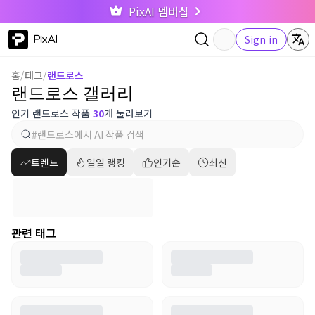
PixAI 멤버십
PixAI
Sign in
홈
/
태그
/
랜드로스
랜드로스 갤러리
인기 랜드로스 작품
30
개 둘러보기
트렌드
일일 랭킹
인기순
최신
관련 태그