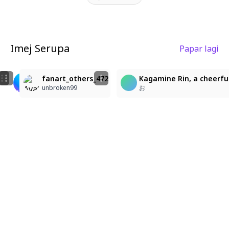
Imej Serupa
Papar lagi
1
4
3
character: kagamine_rin. A medium shot, 3/4 view of K
Kagamine Rin, a cheerful young girl with short blond
fanart_others_472
Kagamine Rin, a cheerful
年齢
お
unbroken99
お