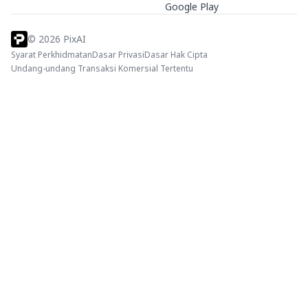
Google Play
©
2026
PixAI
Syarat Perkhidmatan
Dasar Privasi
Dasar Hak Cipta
Undang-undang Transaksi Komersial Tertentu