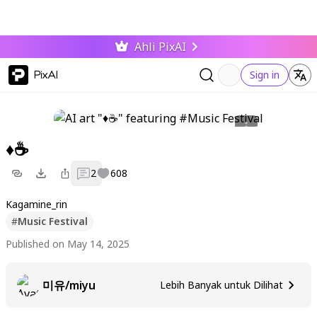
Ahli PixAI
PixAI
Sign in
♦☕
2
608
Kagamine_rin
#
Music Festival
Published on May 14, 2025
미유/miyu
Lebih Banyak untuk Dilihat