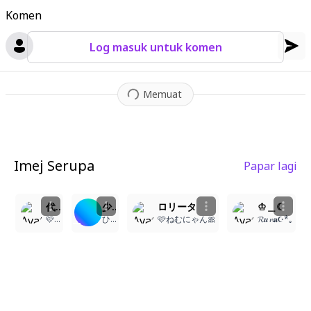
Komen
Log masuk untuk komen
Memuat
Imej Serupa
Papar lagi
7
2
1
1
代理ちゃん衣装あり
少女
ロリータ
♔＿☾
🩷ねむにゃん🎀
ひよ-
🩷ねむにゃん🎀
𝓡𝒖𝓷𝐚☪︎*｡꙳