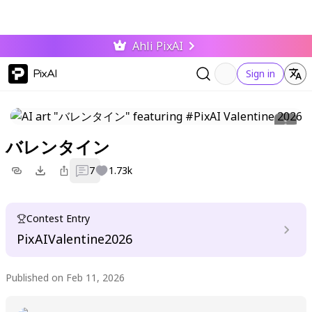
Ahli PixAI
PixAI
Sign in
バレンタイン
7
1.73k
Contest Entry
PixAIValentine2026
Published on Feb 11, 2026