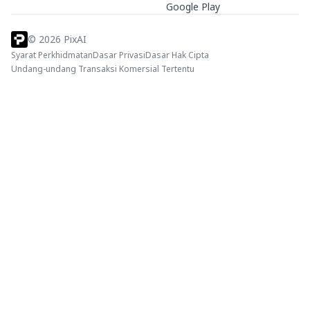
Google Play
©
2026
PixAI
Syarat Perkhidmatan
Dasar Privasi
Dasar Hak Cipta
Undang-undang Transaksi Komersial Tertentu