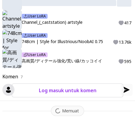
User LoRA
Channel_(_caststation) artstyle
417
User LoRA
748cm | Style for Illustrious/NoobAI 0.75
13.76k
User LoRA
高画質/ディテール強化/荒い線/カッコイイ
595
Komen
7
Log masuk untuk komen
Memuat