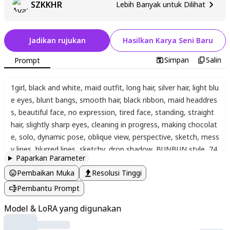
SZKKHR
Lebih Banyak untuk Dilihat
Jadikan rujukan
Hasilkan Karya Seni Baru
Simpan
Salin
Prompt
1girl
,
black and white
,
maid outfit
,
long hair
,
silver hair
,
light blu
e eyes
,
blunt bangs
,
smooth hair
,
black ribbon
,
maid headdres
s
,
beautiful face
,
no expression
,
tired face
,
standing
,
straight
hair
,
slightly sharp eyes
,
cleaning in progress
,
making chocolat
e
,
solo
,
dynamic pose
,
oblique view
,
perspective
,
sketch
,
mess
y lines
,
blurred lines
,
sketchy
,
drop shadow
,
BUNBUN style
,
74
Paparkan Parameter
8cm style
,
masterpiece
,
highest quality
,
super detailed
,
high re
Pembaikan Muka
Resolusi Tinggi
solution
,
vivid yet elegant illustration tone
Pembantu Prompt
Model & LoRA yang digunakan