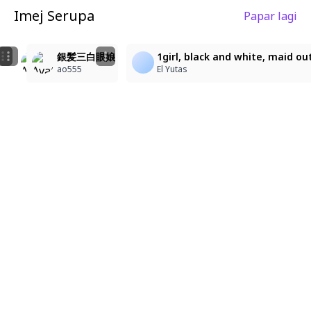
Imej Serupa
Papar lagi
2
2
4
11
faust\(project_moon\), 1girl, masterpiece, best shado
faust\(project_moon\), 1girl, masterpiece, best shad
銀髪三白眼娘
1girl, black and white, maid ou
被布小戦/hifuwoka
被布小戦/hifuwoka
ao555
El Yutas