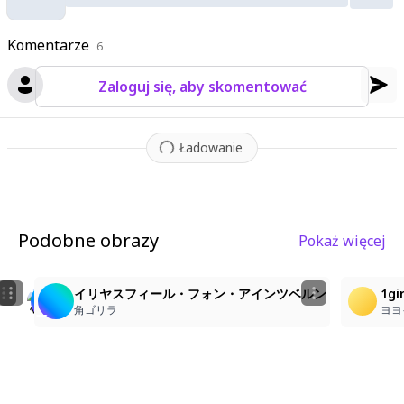
osition captures her in mid-flight with a sense of weightlessne
ss and youthful energy.
Komentarze
6
Zaloguj się, aby skomentować
Ładowanie
Podobne obrazy
Pokaż więcej
3
6
2
イリヤスフィール・フォン・アインツベルン(プリズマ☆イリ
,Illyasviel von Einzbern, Fate, , , solo, , prisma illy
イリヤスフィール・フォン・アインツベルン
1gi
七海クリル
たつまさ
角ゴリラ
ヨヨ