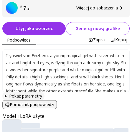
『７』
Więcej do zobaczenia
Użyj jako wzorzec
Generuj nową grafikę
Zapisz
Kopiuj
Podpowiedzi
Illyasviel von Einzbern
,
a young magical girl with silver-white h
air and bright red eyes
,
is flying through a dreamy night sky. Sh
e wears her signature purple and white magical girl outfit with
frilly details
,
thigh-high stockings
,
and small black shoes. Her l
ong hair flows dynamically as she floats on her side
,
one leg sl
ightly bent while the other extends gracefully. She makes a pla
Pokaż parametry
yful V-sign with her fingers while gazing directly at the viewer
Pomocnik podpowiedzi
with a cheerful expression. The background features a fantast
ical night sky filled with twinkling stars
,
a crescent moon
,
and
Model i LoRA użyte
soft glowing clouds. The atmosphere is magical and ethereal
,
with faint sparkles of magic energy surrounding her. The comp