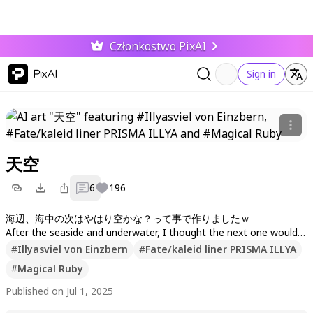
Członkostwo PixAI
PixAI
Sign in
天空
6
196
海辺、海中の次はやはり空かな？って事で作りましたｗ
After the seaside and underwater, I thought the next one would b
e the sky. So I made this (*^_^*)
#
Illyasviel von Einzbern
#
Fate/kaleid liner PRISMA ILLYA
#
Magical Ruby
Published on Jul 1, 2025