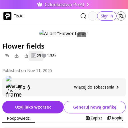
Członkostwo PixAI
PixAI
Sign in
Flower fields
25
1.38k
Published on Nov 11, 2025
りょう
Więcej do zobaczenia
Użyj jako wzorzec
Generuj nową grafikę
Zapisz
Kopiuj
Podpowiedzi