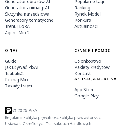
Generator obrazów AI
Popularne tagi
Generator animacji AI
Ranking
Skrzynka narzędziowa
Rynek Modeli
Generatory tematyczne
Konkurs
Trenuj LoRA
Aktualności
Agent Mio.2
O NAS
CENNIK I POMOC
Guide
Członkostwo
Jak używać PixAI
Pakiety kredytów
Tsubaki.2
Kontakt
APLIKACJA MOBILNA
Poznaj Mio
Zasady treści
App Store
Google Play
©
2026
PixAI
Regulamin
Polityka prywatności
Polityka praw autorskich
Ustawa o Określonych Transakcjach Handlowych