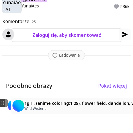
YunaiAes
2.36k
Komentarze
25
Zaloguj się, aby skomentować
Ładowanie
Podobne obrazy
Pokaż więcej
1
2
(anime coloring:1.25), 1girl, flower field, dandelion, 
1girl, (anime coloring:1.25), flower field, dandelion
1girl, (anime coloring:1.25), flower field, dandelion
Wild Wisteria
Wild Wisteria
Wild Wisteria