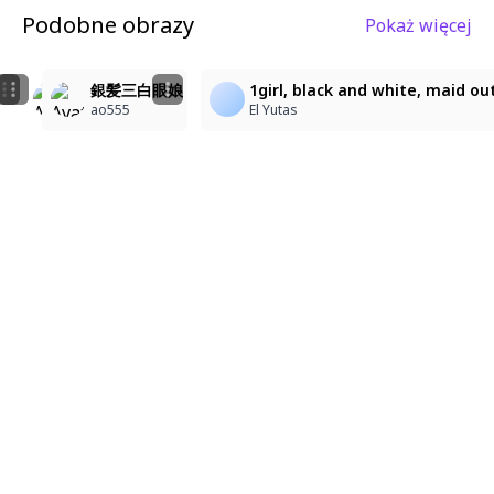
Podobne obrazy
Pokaż więcej
2
2
4
11
faust\(project_moon\), 1girl, masterpiece, best shado
faust\(project_moon\), 1girl, masterpiece, best shad
銀髪三白眼娘
1girl, black and white, maid ou
被布小戦/hifuwoka
被布小戦/hifuwoka
ao555
El Yutas