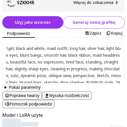
SZKKHR
Więcej do zobaczenia
Użyj jako wzorzec
Generuj nową grafikę
Zapisz
Kopiuj
Podpowiedzi
1girl
,
black and white
,
maid outfit
,
long hair
,
silver hair
,
light blu
e eyes
,
blunt bangs
,
smooth hair
,
black ribbon
,
maid headdres
s
,
beautiful face
,
no expression
,
tired face
,
standing
,
straight
hair
,
slightly sharp eyes
,
cleaning in progress
,
making chocolat
e
,
solo
,
dynamic pose
,
oblique view
,
perspective
,
sketch
,
mess
y lines
,
blurred lines
,
sketchy
,
drop shadow
,
BUNBUN style
,
74
Pokaż parametry
8cm style
,
masterpiece
,
highest quality
,
super detailed
,
high re
Poprawa twarzy
Wysoka rozdzielczość
solution
,
vivid yet elegant illustration tone
Pomocnik podpowiedzi
Model i LoRA użyte