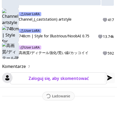
User LoRA
Channel_(_caststation) artstyle
417
User LoRA
748cm | Style for Illustrious/NoobAI 0.75
13.74k
User LoRA
高画質/ディテール強化/荒い線/カッコイイ
592
Komentarze
7
Zaloguj się, aby skomentować
Ładowanie