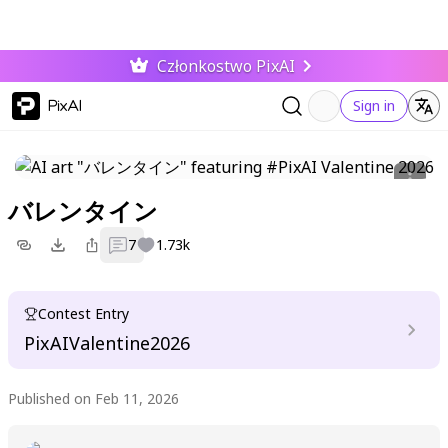
Członkostwo PixAI
PixAI
Sign in
バレンタイン
7
1.73k
Contest Entry
PixAIValentine2026
Published on Feb 11, 2026