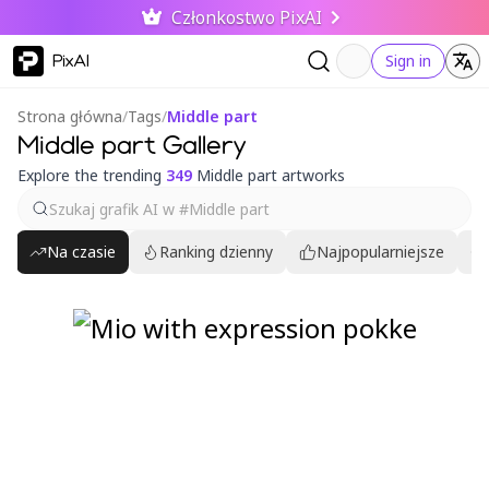
Członkostwo PixAI
PixAI
Sign in
Strona główna
/
Tags
/
Middle part
Middle part Gallery
Explore the trending
349
Middle part artworks
Na czasie
Ranking dzienny
Najpopularniejsze