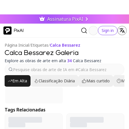
Assinatura PixAI
PixAI
Sign in
Página Inicial
/
Etiquetas
/
Calca Bessarez
Calca Bessarez Galeria
Explore as obras de arte em alta
34
Calca Bessarez
Em Alta
Classificação Diária
Mais curtido
Mai
Tags Relacionadas