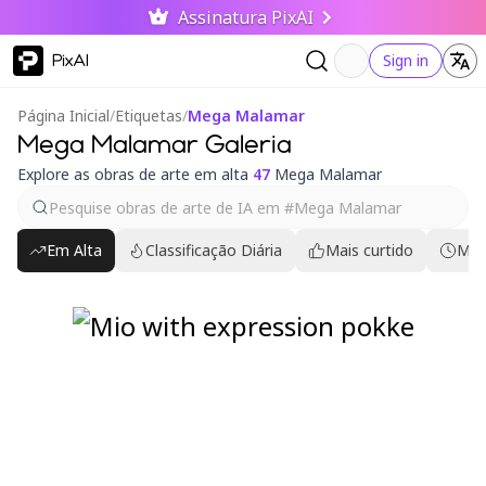
Assinatura PixAI
PixAI
Sign in
Página Inicial
/
Etiquetas
/
Mega Malamar
Mega Malamar Galeria
Explore as obras de arte em alta
47
Mega Malamar
Em Alta
Classificação Diária
Mais curtido
Mai