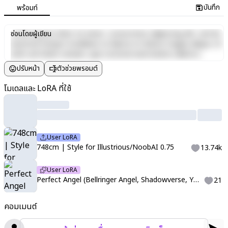
บันทึก
พร้อมท์
Lorem ipsum dolor sit amet, consectetur adipiscing elit, sed do
ซ่อนโดยผู้เขียน
eiusmod tempor incididunt ut labore et dolore magna aliqua. Ut
enim ad minim veniam, quis nostrud exercitation ullamco
laboris nisi ut aliquip ex ea commodo consequat. Duis aute irure
ปรับหน้า
ตัวช่วยพรอมต์
dolor in reprehenderit in voluptate velit esse cillum dolore eu
fugiat nulla pariatur. Excepteur sint occaecat cupidatat non
โมเดลและ LoRA ที่ใช้
proident, sunt in culpa qui officia deserunt mollit anim id est
laborum.
User LoRA
748cm | Style for Illustrious/NoobAI 0.75
13.74k
User LoRA
Perfect Angel (Bellringer Angel, Shadowverse, YGO Duel Monsters, GBF Olivia)
21
คอมเมนต์