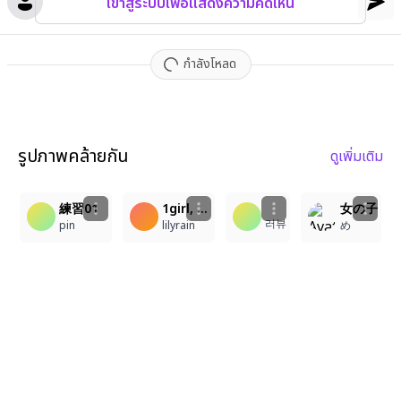
เข้าสู่ระบบเพื่อแสดงความคิดเห็น
กำลังโหลด
รูปภาพคล้ายกัน
ดูเพิ่มเติม
1
2
3
練習01
1girl, yoneyama mai, solo, long black hair, straight hair, starry black eyes, glowing particles in eyes, dark blue robe, gold embroidery, dark blue fan with silver patterns, black mist, floating gold particles, dancing, gorgeous, delicate light, melancholic, melancholic aesthetic, gloomy, melancholy feeling, looking at viewer, blurry, chromatic aberration, portrait, JutweSD Style, glow, shine, global illumination, indirect lighting, bokeh, depth of field, blurry background, blurry foreground, glow particles, backlit, halation, under light, glow outline
女の子
러뷰
pin
lilyrain
め