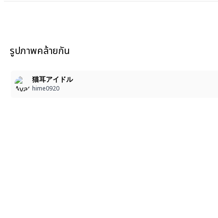
รูปภาพคล้ายกัน
猫耳アイドル
hime0920