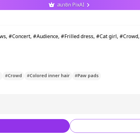
สมาชิก PixAI
#
Crowd
#
Colored inner hair
#
Paw pads