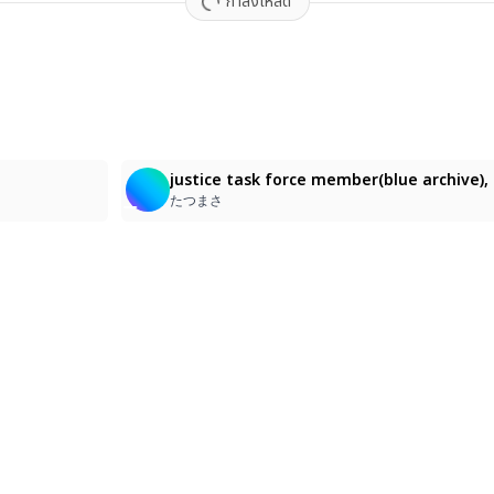
กำลังโหลด
たつまさ