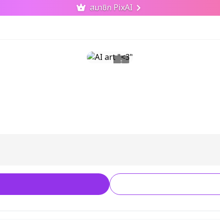
สมาชิก PixAI