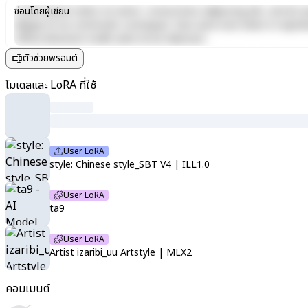
Lorem ipsum dolor sit amet, consectetur adipiscing elit, sed do e
ซ่อนโดยผู้เขียน
aliquip ex ea commodo consequat. Duis aute irure dolor in reprehen
officia deserunt mollit anim id est laborum.
ตัวช่วยพรอมต์
โมเดลและ LoRA ที่ใช้
User LoRA
style: Chinese style_SBT V4 | ILL1.0
User LoRA
ta9
User LoRA
Artist izaribi_uu Artstyle | MLX2
คอมเมนต์