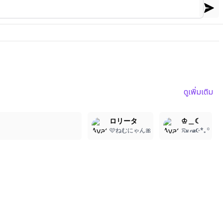
ดูเพิ่มเติม
2
1
1
ロリータ
♔＿☾
🩷ねむにゃん🎀
𝓡𝒖𝓷𝐚☪︎*｡꙳