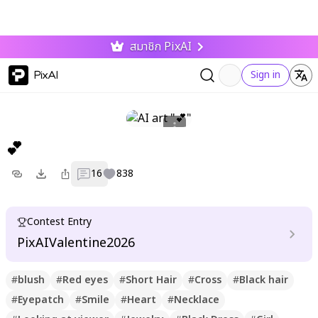
สมาชิก PixAI
PixAI
Sign in
💕
16
838
Contest Entry
PixAIValentine2026
#
blush
#
Red eyes
#
Short Hair
#
Cross
#
Black hair
#
Eyepatch
#
Smile
#
Heart
#
Necklace