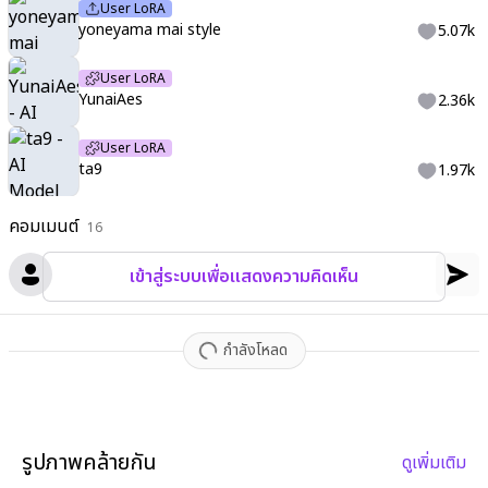
User LoRA
yoneyama mai style
5.07k
User LoRA
YunaiAes
2.36k
User LoRA
ta9
1.97k
คอมเมนต์
16
เข้าสู่ระบบเพื่อแสดงความคิดเห็น
กำลังโหลด
รูปภาพคล้ายกัน
ดูเพิ่มเติม
4
6