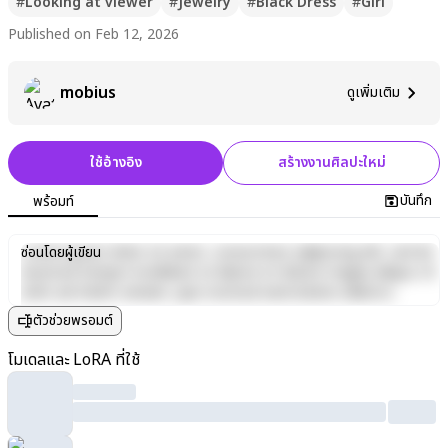
#
Looking at viewer
#
Jewelry
#
Black Dress
#
Girl
Published on Feb 12, 2026
mobius
ดูเพิ่มเติม
ใช้อ้างอิง
สร้างงานศิลปะใหม่
บันทึก
พร้อมท์
Lorem ipsum dolor sit amet, consectetur adipiscing elit, sed do
ซ่อนโดยผู้เขียน
eiusmod tempor incididunt ut labore et dolore magna aliqua. Ut
enim ad minim veniam, quis nostrud exercitation ullamco
laboris nisi ut aliquip ex ea commodo consequat. Duis aute irure
ตัวช่วยพรอมต์
dolor in reprehenderit in voluptate velit esse cillum dolore eu
fugiat nulla pariatur. Excepteur sint occaecat cupidatat non
โมเดลและ LoRA ที่ใช้
proident, sunt in culpa qui officia deserunt mollit anim id est
laborum.