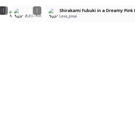
dark sky, multicolored hair, long eyelashes, thick eye
Yuki - Pink Paradise of Elegance
Shirakami Fubuki in a Dreamy Pink 
あおいAoi
냥냥
Lexa_pixai
Lexa_pixai