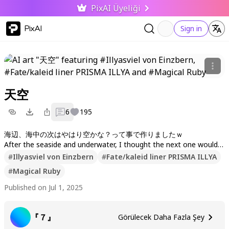
PixAI Üyeliği
PixAI
Sign in
天空
6
195
海辺、海中の次はやはり空かな？って事で作りましたｗ
After the seaside and underwater, I thought the next one would b
e the sky. So I made this (*^_^*)
#
Illyasviel von Einzbern
#
Fate/kaleid liner PRISMA ILLYA
#
Magical Ruby
Published on Jul 1, 2025
『７』
Görülecek Daha Fazla Şey