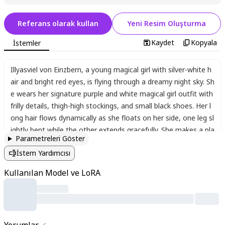
Referans olarak kullan
Yeni Resim Oluşturma
Kaydet
Kopyala
İstemler
Illyasviel von Einzbern
,
a young magical girl with silver-white h
air and bright red eyes
,
is flying through a dreamy night sky. Sh
e wears her signature purple and white magical girl outfit with
frilly details
,
thigh-high stockings
,
and small black shoes. Her l
ong hair flows dynamically as she floats on her side
,
one leg sl
ightly bent while the other extends gracefully. She makes a pla
Parametreleri Göster
yful V-sign with her fingers while gazing directly at the viewer
İstem Yardımcısı
with a cheerful expression. The background features a fantast
ical night sky filled with twinkling stars
,
a crescent moon
,
and
Kullanılan Model ve LoRA
soft glowing clouds. The atmosphere is magical and ethereal
,
with faint sparkles of magic energy surrounding her. The comp
osition captures her in mid-flight with a sense of weightlessne
ss and youthful energy.