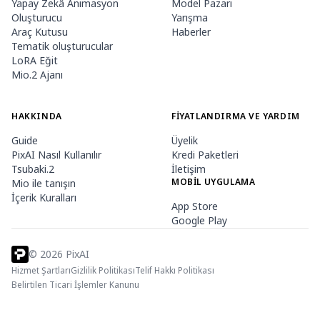
Yapay Zekâ Animasyon
Model Pazarı
Oluşturucu
Yarışma
Araç Kutusu
Haberler
Tematik oluşturucular
LoRA Eğit
Mio.2 Ajanı
HAKKINDA
FIYATLANDIRMA VE YARDIM
Guide
Üyelik
PixAI Nasıl Kullanılır
Kredi Paketleri
Tsubaki.2
İletişim
MOBIL UYGULAMA
Mio ile tanışın
İçerik Kuralları
App Store
Google Play
©
2026
PixAI
Hizmet Şartları
Gizlilik Politikası
Telif Hakkı Politikası
Belirtilen Ticari İşlemler Kanunu