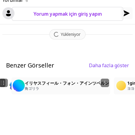
Yorumlar
6
Yorum yapmak için giriş yapın
Yükleniyor
Benzer Görseller
Daha fazla göster
3
6
2
イリヤスフィール・フォン・アインツベルン(プリズマ☆イリ
,Illyasviel von Einzbern, Fate, , , solo, , prisma illy
イリヤスフィール・フォン・アインツベルン
1gi
七海クリル
たつまさ
角ゴリラ
ヨヨ